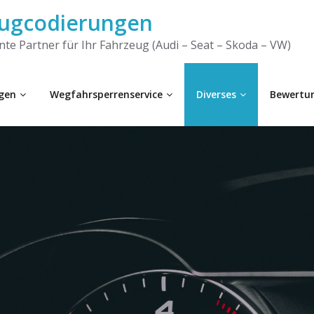
ugcodierungen
te Partner für Ihr Fahrzeug (Audi – Seat – Skoda – VW)
gen
Wegfahrsperrenservice
Diverses
Bewertu