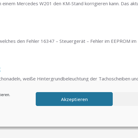
an einem Mercedes W201 den KM-Stand korrigieren kann. Das aktu
 welches den Fehler 16347 – Steuergerät – Fehler im EEPROM im 
g
achonadeln, weiße Hintergrundbeleuchtung der Tachoscheiben un
ieren.
Akzeptieren
A6 4B
enden Fehler, d. h. horizontale Streifen im Display (Pixelfehler)