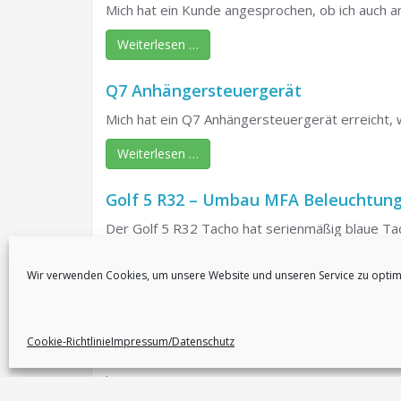
Mich hat ein Kunde angesprochen, ob ich auch 
Weiterlesen …
Q7 Anhängersteuergerät
Mich hat ein Q7 Anhängersteuergerät erreicht,
Weiterlesen …
Golf 5 R32 – Umbau MFA Beleuchtun
Der Golf 5 R32 Tacho hat serienmäßig blaue T
hier, …
Wir verwenden Cookies, um unsere Website und unseren Service zu optim
Weiterlesen …
Austausch des FIS-Displays am Audi 
Cookie-Richtlinie
Impressum/Datenschutz
Dieses Komiinstrument hatte einen häufig vorkomm
hier …