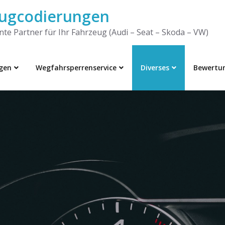
ugcodierungen
te Partner für Ihr Fahrzeug (Audi – Seat – Skoda – VW)
gen
Wegfahrsperrenservice
Diverses
Bewertu