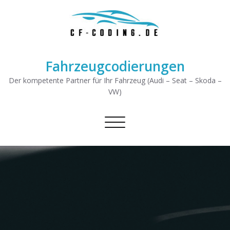
Fahrzeugcodierungen
Der kompetente Partner für Ihr Fahrzeug (Audi – Seat – Skoda –
VW)
Schalte Navigation