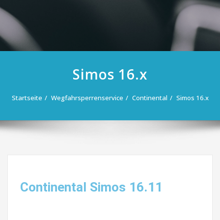
Simos 16.x
Startseite
Wegfahrsperrenservice
Continental
Simos 16.x
Continental Simos 16.11