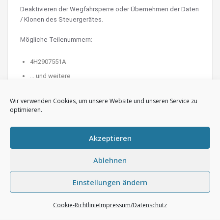
Deaktivieren der Wegfahrsperre oder Übernehmen der Daten
/ Klonen des Steuergerätes.
Mögliche Teilenummern:
4H2907551A
… und weitere
Preis auf Anfrage
Wir verwenden Cookies, um unsere Website und unseren Service zu
optimieren.
Akzeptieren
Ablehnen
Einstellungen ändern
Cookie-Richtlinie
Impressum/Datenschutz