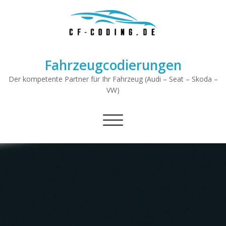
Fahrzeugcodierungen
Der kompetente Partner für Ihr Fahrzeug (Audi – Seat – Skoda –
VW)
Schalte Navigation