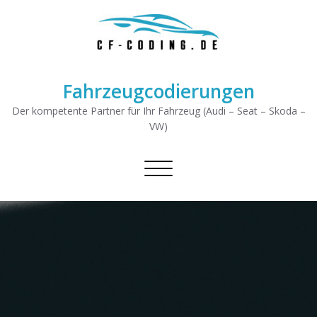
Fahrzeugcodierungen
Der kompetente Partner für Ihr Fahrzeug (Audi – Seat – Skoda –
VW)
Schalte Navigation