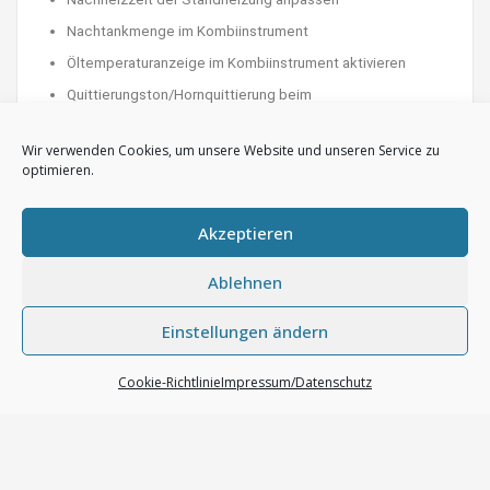
Nachtankmenge im Kombiinstrument
Öltemperaturanzeige im Kombiinstrument aktivieren
Quittierungston/Hornquittierung beim
Verriegeln/Entriegeln des Fahrzeugs
Wir verwenden Cookies, um unsere Website und unseren Service zu
Regenschließen (nur bis MJ2014)
optimieren.
Rückfahrkamera codieren (nach Nachrüstung)
Soundgenerator Lautstärke mindern oder ganz
Akzeptieren
deaktivieren
Speicherung der zuletzt gewählten Sitzheizungsstufe
Ablehnen
Spiegel erst nach Zündung „ein“ ausklappen
Einstellungen ändern
Spiegelanklappen (nach Nachrüstung)
Spiegelanklappen anpassen (Funkfernbedienung kurz
Cookie-Richtlinie
Impressum/Datenschutz
drücken/FFB lang drücken zum Einklappen)
Spurhalteassistent anpassen (Zeit auf 60 Sekunden
erhöhen)
Spurhalteassistent freischalten*