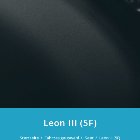
Leon III (5F)
Startseite
Fahrzeugauswahl
Seat
Leon III (5F)