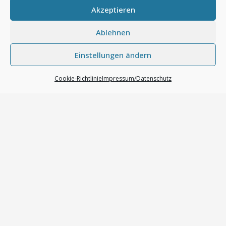
Akzeptieren
Parklicht deaktivieren
Quittierungston/Hornquittierung beim
Ablehnen
Verriegeln/Entriegeln des Fahrzeugs
Rückfahrkamera codieren (nach Nachrüstung)
Einstellungen ändern
Scheinwerferreinigungsanlage anpassen
(Verzögerungszeit, Aktivierungsintervall, Waschzeit)
Cookie-Richtlinie
Impressum/Datenschutz
Speicherung der zuletzt gewählten Sitzheizungsstufe
Spiegel erst nach Zündung „ein“ ausklappen
Spiegelanklappen (nach Nachrüstung)
Spiegelanklappen anpassen (Funkfernbedienung kurz
drücken/FFB lang drücken zum Einklappen)
Spurhalteassistent anpassen (Zeit auf 60 Sekunden
erhöhen)
Spurhalteassistent freischalten*
Spurverlassenwarnung auf Spurhalteassisten codieren
(adaptive Spurführung)
Start/Stopp-System deaktivieren