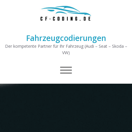
Fahrzeugcodierungen
Der kompetente Partner für Ihr Fahrzeug (Audi – Seat – Skoda –
VW)
Schalte Navigation