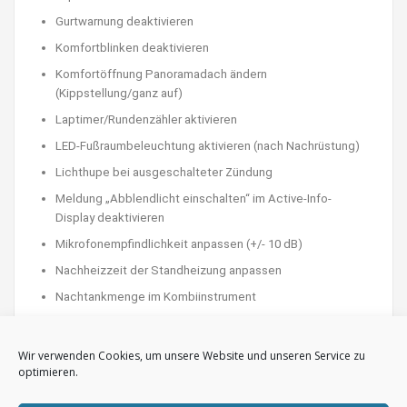
Gurtwarnung deaktivieren
Komfortblinken deaktivieren
Komfortöffnung Panoramadach ändern
(Kippstellung/ganz auf)
Laptimer/Rundenzähler aktivieren
LED-Fußraumbeleuchtung aktivieren (nach Nachrüstung)
Lichthupe bei ausgeschalteter Zündung
Meldung „Abblendlicht einschalten“ im Active-Info-
Display deaktivieren
Mikrofonempfindlichkeit anpassen (+/- 10 dB)
Nachheizzeit der Standheizung anpassen
Nachtankmenge im Kombiinstrument
Nebelscheinwerfer zusätzlich bei Fernlicht aktiv
Nebelscheinwerfer zusätzlich zum Tagfahrlicht aktiv
Wir verwenden Cookies, um unsere Website und unseren Service zu
optimieren.
Offroad-Anzeige im Discover Pro aktivieren (nur mit MIB2)
Öltemperaturanzeige im Kombiinstrument aktivieren