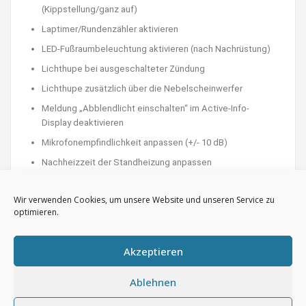
(Kippstellung/ganz auf)
Laptimer/Rundenzähler aktivieren
LED-Fußraumbeleuchtung aktivieren (nach Nachrüstung)
Lichthupe bei ausgeschalteter Zündung
Lichthupe zusätzlich über die Nebelscheinwerfer
Meldung „Abblendlicht einschalten“ im Active-Info-
Display deaktivieren
Mikrofonempfindlichkeit anpassen (+/- 10 dB)
Nachheizzeit der Standheizung anpassen
Nachtankmenge im Kombiinstrument
Wir verwenden Cookies, um unsere Website und unseren Service zu
Nebelscheinwerfer zusätzlich bei Fernlicht aktiv
optimieren.
Nebelscheinwerfer zusätzlich zum Tagfahrlicht aktiv
Offroad-Anzeige im Discover Pro aktivieren (nur mit MIB2)
Akzeptieren
Öltemperaturanzeige im Kombiinstrument aktivieren
Ablehnen
Parklicht deaktivieren
Quittierungston/Hornquittierung beim