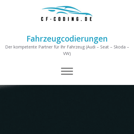
Fahrzeugcodierungen
Der kompetente Partner für Ihr Fahrzeug (Audi – Seat – Skoda –
VW)
Schalte Navigation