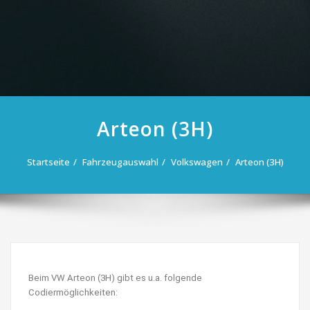
Arteon (3H)
Startseite
Fahrzeugauswahl
Volkswagen
Arteon (3H)
Beim VW Arteon (3H) gibt es u.a. folgende
Codiermöglichkeiten: