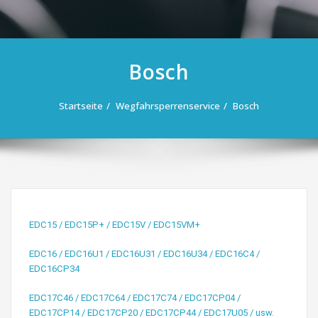
Bosch
Startseite
Wegfahrsperrenservice
Bosch
EDC15 / EDC15P+ / EDC15V / EDC15VM+​
EDC16 / EDC16U1 / EDC16U31 / EDC16U34 / EDC16C4 /
EDC16CP34
EDC17C46 / EDC17C64 / EDC17C74 / EDC17CP04 /
EDC17CP14 / EDC17CP20 / EDC17CP44 / EDC17U05 / usw.