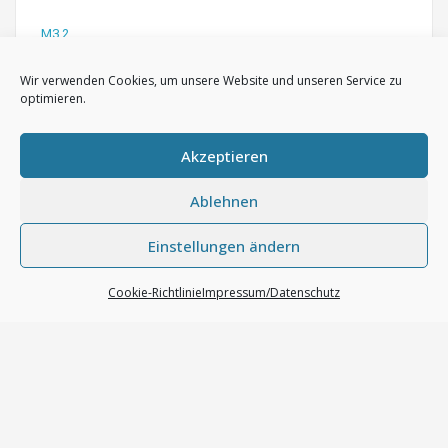
M3.2
M3.8.x
Wir verwenden Cookies, um unsere Website und unseren Service zu
optimieren.
M5.9.2
Akzeptieren
ME7.1 /ME7.1.1
ME7.5 / ME7.5.10
Ablehnen
MED7.1.1
Einstellungen ändern
MED9.1 / MED9.1.x
Cookie-Richtlinie
Impressum/Datenschutz
MED9.5.10
MED17.1
MED17.5 / MED17.5.x