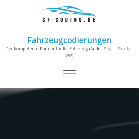
Fahrzeugcodierungen
Der kompetente Partner für Ihr Fahrzeug (Audi – Seat – Skoda –
VW)
Schalte Navigation