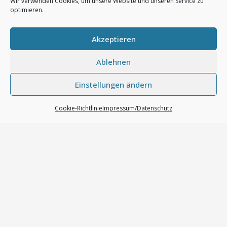
Wir verwenden Cookies, um unsere Website und unseren Service zu
optimieren.
Quittierungston/Hornquittierung beim
Verriegeln/Entriegeln des Fahrzeugs (nur mit DWA)
Akzeptieren
Rückfahrkamera codieren (nach Nachrüstung)
Rücknahme der Sitzheizungsstufen anpassen
Ablehnen
Schaltwippen codieren (nach Nachrüstung)
Scheinwerferreinigungsanlage anpassen (Ansteuerzeit,
Einstellungen ändern
Anzahl der Betätigungen, komplett deaktivieren)
Cookie-Richtlinie
Impressum/Datenschutz
Spiegelanklappen beim Verriegeln des Fahrzeugs
Spiegelheizung aktivieren (nach Nachrüstung)
Spurhalteassistent freischalten
Start/Stop deaktivieren oder Memoryfunktion aktivieren
Startlogo vom Fahrerinformationssystem (FIS) ändern (S6,
RS6…)
Tagfahrlicht beim Blinken herunterdimmen
Tagfahrlicht im MMI ein-/ausschaltbar
Tagfahrlicht mit aktiven Rückleuchten