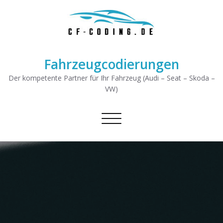
Fahrzeugcodierungen
Der kompetente Partner für Ihr Fahrzeug (Audi – Seat – Skoda –
VW)
Schalte Navigation