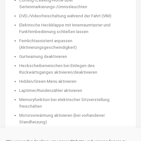
Coming-/Leaving-Home über
Seitenmarkierungs-/Umrissleuchten
DVD-/Videofreischaltung während der Fahrt (VIM)
Elektrische Heckklappe mit Innenraumtaster und
Funkfernbedienung schließen lassen
Fernlichtassistent anpassen
(Aktivierungsgeschwindigkeit)
Gurtwarnung deaktivieren
Heckscheibenwischen bei Einlegen des
Rückwärtsganges aktivieren/deaktivieren
Hidden/Green-Menü aktivieren
Laptimer/Rundenzähler aktivieren
Memoryfunktion bei elektrischer Sitzverstellung
freischalten
Motorvorwärmung aktivieren (bei vorhandener
Standheizung)
Öltemperaturanzeige im Kombiinstrument aktivieren
Optische Darstellung der Einparkhilfe aktivieren